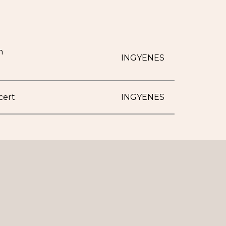
n
INGYENES
cert
INGYENES