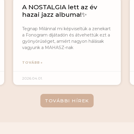
A NOSTALGIA lett az év
hazai jazz albuma!✨
Tegnap Milánnal mi képviseltük a zenekart
a Fonogram díjátadón és átvehettük ezt a
gyönyörűséget, amiért nagyon hálásak
vagyunk a MAHASZ-nak
TOVÁBB »
2026.04.01.
TOVÁBBI HÍREK