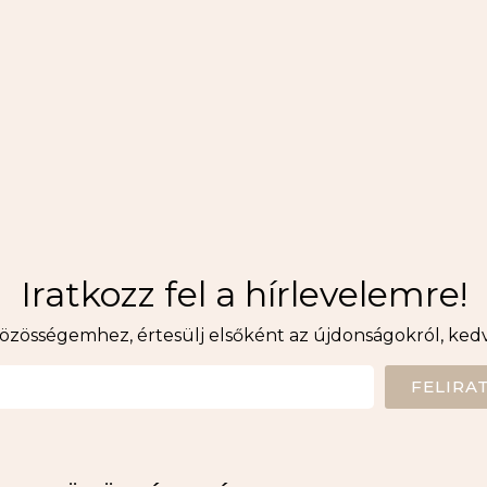
Iratkozz fel a hírlevelemre!
közösségemhez, értesülj elsőként az újdonságokról, ke
FELIRA