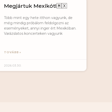
Megjártuk Mexikót!🇲🇽
Több mint egy hete itthon vagyunk, de
még mindig próbálom feldolgozni az
eseményeket, annyi inger ért Mexikóban.
Varázslatos koncerteken vagyunk
TOVÁBB »
2026.03.30.