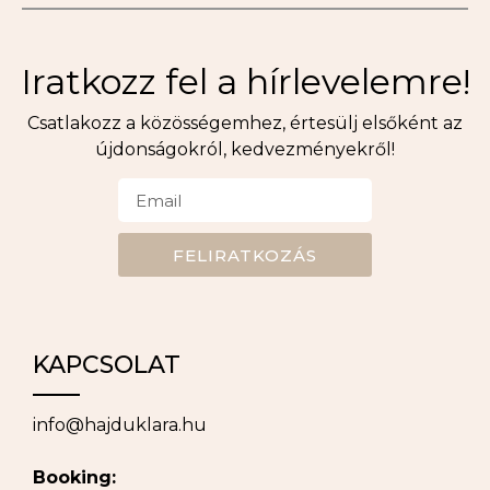
Iratkozz fel a hírlevelemre!
Csatlakozz a közösségemhez, értesülj elsőként az
újdonságokról, kedvezményekről!
FELIRATKOZÁS
KAPCSOLAT
info@hajduklara.hu
Booking: