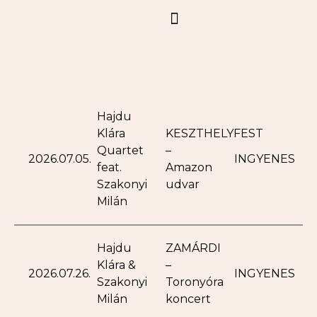
Hajdu
Klára
KESZTHELYFEST
Quartet
–
2026.07.05.
INGYENES
feat.
Amazon
Szakonyi
udvar
Milán
Hajdu
ZAMÁRDI
Klára &
–
2026.07.26.
INGYENES
Szakonyi
Toronyóra
Milán
koncert