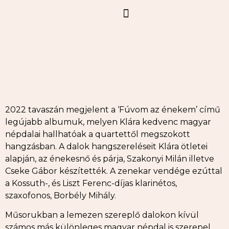
2022 tavaszán megjelent a ‘Fúvom az énekem’ című
legújabb albumuk, melyen Klára kedvenc magyar
népdalai hallhatóak a quartettől megszokott
hangzásban. A dalok hangszereléseit Klára ötletei
alapján, az énekesnő és párja, Szakonyi Milán illetve
Cseke Gábor készítették. A zenekar vendége ezúttal
a Kossuth-, és Liszt Ferenc-díjas klarinétos,
szaxofonos, Borbély Mihály.
Műsorukban a lemezen szereplő dalokon kívül
számos más különleges magyar népdal is szerepel