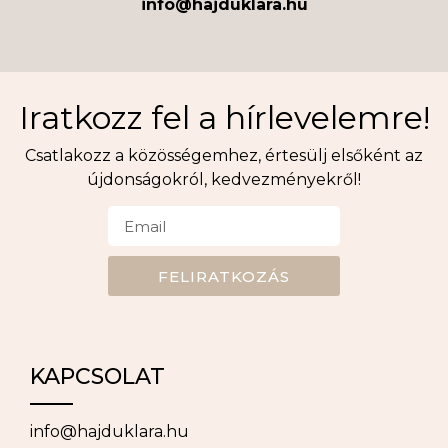
info@hajduklara.hu
Iratkozz fel a hírlevelemre!
Csatlakozz a közösségemhez, értesülj elsőként az
újdonságokról, kedvezményekről!
FELIRATKOZÁS
KAPCSOLAT
info@hajduklara.hu