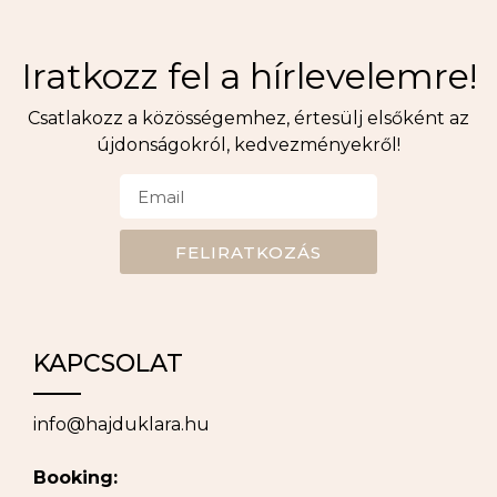
Iratkozz fel a hírlevelemre!
Csatlakozz a közösségemhez, értesülj elsőként az
újdonságokról, kedvezményekről!
FELIRATKOZÁS
KAPCSOLAT
info@hajduklara.hu
Booking: