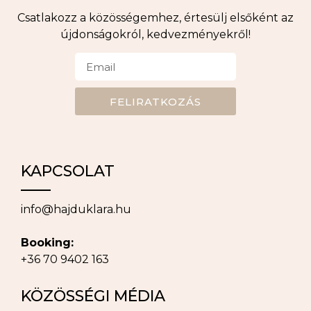
Csatlakozz a közösségemhez, értesülj elsőként az
újdonságokról, kedvezményekről!
FELIRATKOZÁS
KAPCSOLAT
info@hajduklara.hu
Booking:
+36 70 9402 163
KÖZÖSSÉGI MÉDIA