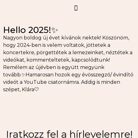
Hello 2025!✨
Nagyon boldog új évet kívánok nektek! Köszönöm,
hogy 2024-ben is velem voltatok, jöttetek a
koncertekre, pörgettétek a lemezeinket, néztétek a
videókat, kommenteltetek, kapcsolódtunk!
Remélem az újévben is együtt megyünk
tovább.✨Hamarosan hozok egy évösszegző/ évindító
videót a YouTube csatornámra. Addig is minden
szépet, Klára🤍
Iratkozz fel a hírlevelemre!