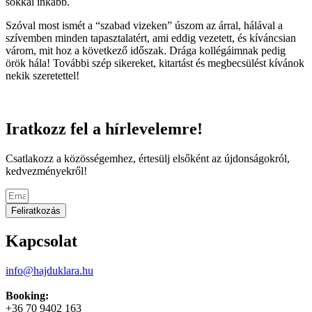
sokkal inkább.
Szóval most ismét a “szabad vizeken” úszom az árral, hálával a
szívemben minden tapasztalatért, ami eddig vezetett, és kíváncsian
várom, mit hoz a következő időszak. Drága kollégáimnak pedig
örök hála! További szép sikereket, kitartást és megbecsülést kívánok
nekik szeretettel!
Iratkozz fel a hírlevelemre!
Csatlakozz a közösségemhez, értesülj elsőként az újdonságokról,
kedvezményekről!
Feliratkozás
Kapcsolat
info@hajduklara.hu
Booking:
+36 70 9402 163