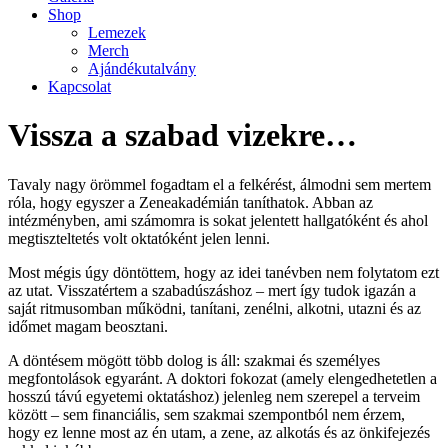
Shop
Lemezek
Merch
Ajándékutalvány
Kapcsolat
Vissza a szabad vizekre…
Tavaly nagy örömmel fogadtam el a felkérést, álmodni sem mertem
róla, hogy egyszer a Zeneakadémián taníthatok. Abban az
intézményben, ami számomra is sokat jelentett hallgatóként és ahol
megtiszteltetés volt oktatóként jelen lenni.
Most mégis úgy döntöttem, hogy az idei tanévben nem folytatom ezt
az utat. Visszatértem a szabadúszáshoz – mert így tudok igazán a
saját ritmusomban működni, tanítani, zenélni, alkotni, utazni és az
időmet magam beosztani.
A döntésem mögött több dolog is áll: szakmai és személyes
megfontolások egyaránt. A doktori fokozat (amely elengedhetetlen a
hosszú távú egyetemi oktatáshoz) jelenleg nem szerepel a terveim
között – sem financiális, sem szakmai szempontból nem érzem,
hogy ez lenne most az én utam, a zene, az alkotás és az önkifejezés