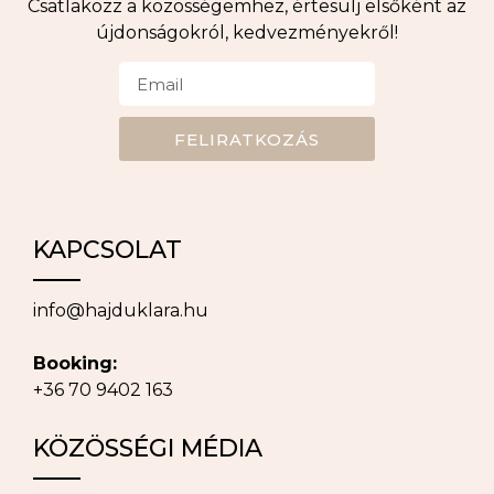
Csatlakozz a közösségemhez, értesülj elsőként az
újdonságokról, kedvezményekről!
FELIRATKOZÁS
KAPCSOLAT
info@hajduklara.hu
Booking:
+36 70 9402 163
KÖZÖSSÉGI MÉDIA